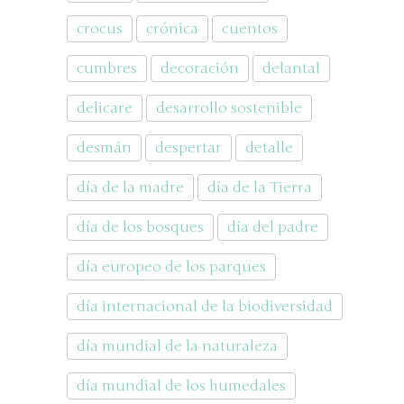
crocus
crónica
cuentos
cumbres
decoración
delantal
delicare
desarrollo sostenible
desmán
despertar
detalle
día de la madre
día de la Tierra
día de los bosques
día del padre
día europeo de los parques
día internacional de la biodiversidad
día mundial de la naturaleza
día mundial de los humedales