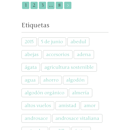
1
2
3
…
8
Etiquetas
2015
5 de junio
abedul
abejas
accesorios
adena
ágata
agricultura sostenible
agua
ahorro
algodón
algodón orgánico
almería
altos vuelos
amistad
amor
androsace
androsace vitaliana