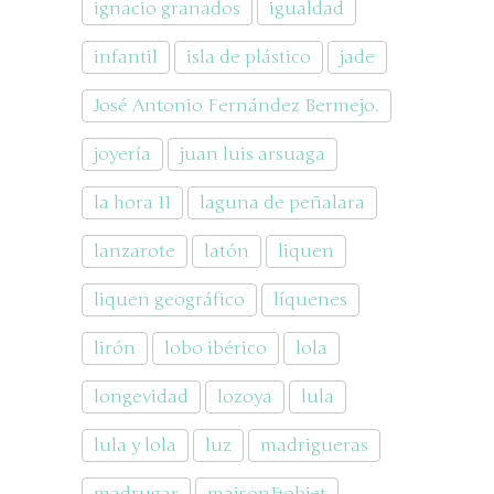
ignacio granados
igualdad
infantil
isla de plástico
jade
José Antonio Fernández Bermejo.
joyería
juan luis arsuaga
la hora 11
laguna de peñalara
lanzarote
latón
liquen
liquen geográfico
líquenes
lirón
lobo ibérico
lola
longevidad
lozoya
lula
lula y lola
luz
madrigueras