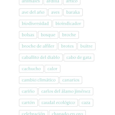
animales
ardilla
ártico
ave del año
aves
baraka
biodiversidad
bioindicador
bolsas
bosque
broche
broche de alfiler
brotes
buitre
caballito del diablo
cabo de gata
cachucho
calor
cambio climático
canarios
cariño
carlos del álamo jiménez
cartón
caudal ecológico
caza
celebración
chapado en oro