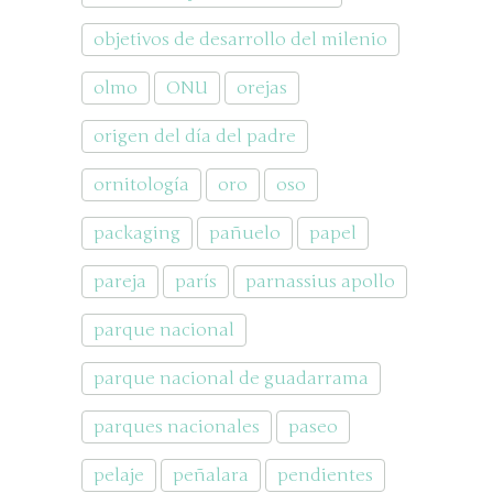
objetivos de desarrollo del milenio
olmo
ONU
orejas
origen del día del padre
ornitología
oro
oso
packaging
pañuelo
papel
pareja
parís
parnassius apollo
parque nacional
parque nacional de guadarrama
parques nacionales
paseo
pelaje
peñalara
pendientes