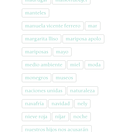
madrugar
maison&objet
manteles
manuela vicente ferrero
mar
margarita lliso
mariposa apolo
mariposas
mayo
medio ambiente
miel
moda
monegros
museos
naciones unidas
naturaleza
navafría
navidad
nely
nieve roja
níjar
noche
nuestros hijos nos acusarán