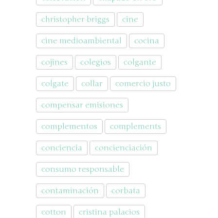
christopher briggs
cine
cine medioambiental
cocina
cojines
colegios
colgante
colgate
collar
comercio justo
compensar emisiones
complementos
complements
conciencia
concienciación
consumo responsable
contaminación
corbata
cotton
cristina palacios