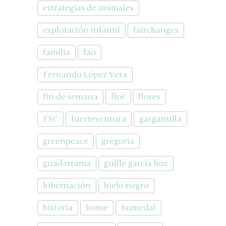
estrategias de animales
explotación infantil
fairchanges
familia
fao
Fernando López Vera
fin de semana
flor
flores
FSC
fuerteventura
gargantilla
greenpeace
gregoria
guadarrama
guille garcía hoz
hibernación
hielo negro
historia
home
humedal