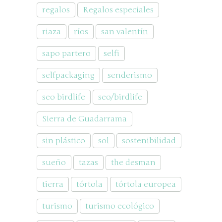
regalos
Regalos especiales
riaza
ríos
san valentín
sapo partero
selfi
selfpackaging
senderismo
seo birdlife
seo/birdlife
Sierra de Guadarrama
sin plástico
sol
sostenibilidad
sueño
tazas
the desman
tierra
tórtola
tórtola europea
turismo
turismo ecológico