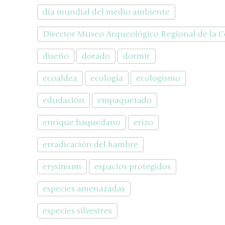
día mundial del medio ambiente
Director Museo Arqueológico Regional de la
diseño
dorado
dormir
ecoaldea
ecología
ecologismo
edudación
empaquetado
enrique baquedano
erizo
erradicación del hambre
erysimum
espacios protegidos
especies amenazadas
especies silvestres